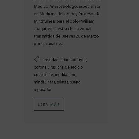
Médico Anestesiólogo, Especialista
en Medicina del dolor y Profesor de
Mindfulness para el dolor William
Joaquí, en nuestra charla virtual
transmitida del Jueves 26 de Marzo
por el canal de...
,
,
ansiedad
antidepresivos
,
,
corona virus
crisis
ejercicio
,
,
consciente
meditación
,
,
mindfulness
pilates
sueño
reparador
LEER MÁS