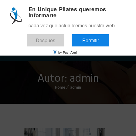
En Unique Pilates queremos
informarte
cada vez que actualicemos nuestra web
Despues
Permitir
Menu
by PushAlert
Autor:
admin
Home
admin