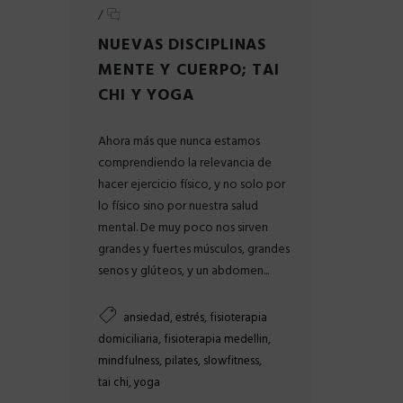
/
NUEVAS DISCIPLINAS
MENTE Y CUERPO; TAI
CHI Y YOGA
Ahora más que nunca estamos
comprendiendo la relevancia de
hacer ejercicio físico, y no solo por
lo físico sino por nuestra salud
mental. De muy poco nos sirven
grandes y fuertes músculos, grandes
senos y glúteos, y un abdomen...
,
,
ansiedad
estrés
fisioterapia
,
,
domiciliaria
fisioterapia medellin
,
,
,
mindfulness
pilates
slowfitness
,
tai chi
yoga