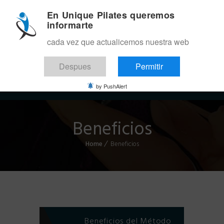
En Unique Pilates queremos
informarte
cada vez que actualicemos nuestra web
Despues
Permitir
Menu
by PushAlert
Beneficios
Home
Beneficios
Beneficios del Método