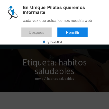
En Unique Pilates queremos
informarte
cada vez que actualicemos nuestra web
Despues
Permitir
Menu
by PushAlert
Etiqueta:
habitos
saludables
Home
habitos saludables