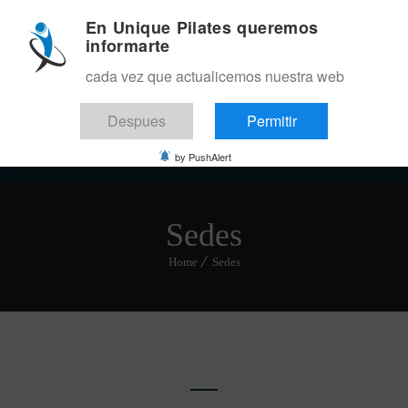
En Unique Pilates queremos
informarte
cada vez que actualicemos nuestra web
Despues
Permitir
Menu
by PushAlert
Sedes
Home
Sedes