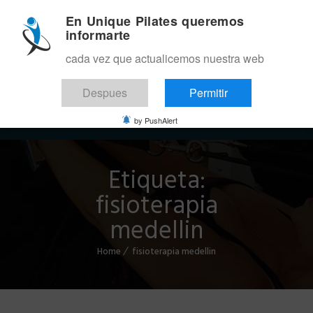
En Unique Pilates queremos
informarte
cada vez que actualicemos nuestra web
Despues
Permitir
Menu
by PushAlert
Etiqueta:
fisioterapia
medellin
Home
fisioterapia medellin