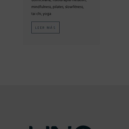
domiciliaria
fisioterapia medellin
,
,
,
mindfulness
pilates
slowfitness
,
tai chi
yoga
LEER MÁS