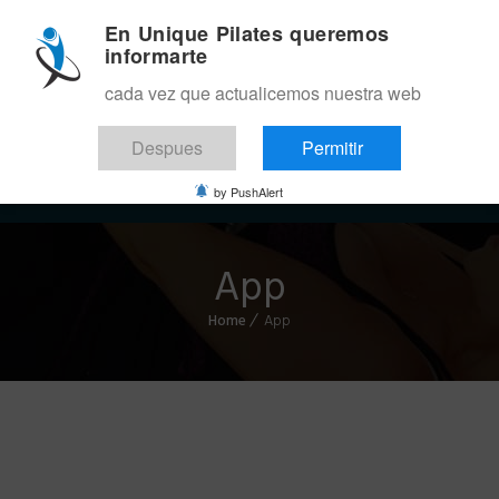
En Unique Pilates queremos
informarte
cada vez que actualicemos nuestra web
Despues
Permitir
Menu
by PushAlert
App
Home
App