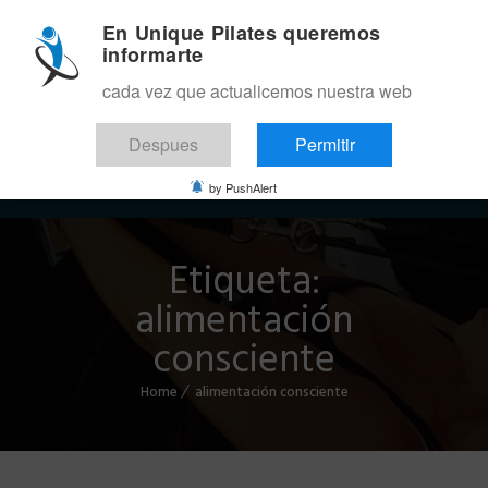
En Unique Pilates queremos
informarte
cada vez que actualicemos nuestra web
Despues
Permitir
Menu
by PushAlert
Etiqueta:
alimentación
consciente
Home
alimentación consciente