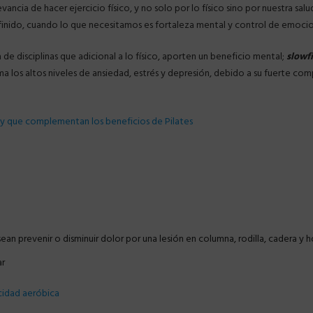
cia de hacer ejercicio físico, y no solo por lo físico sino por nuestra sal
nido, cuando lo que necesitamos es fortaleza mental y control de emocione
e disciplinas que adicional a lo físico, aporten un beneficio mental;
slowf
a los altos niveles de ansiedad, estrés y depresión, debido a su fuerte com
y que complementan los beneficios de Pilates
an prevenir o disminuir dolor por una lesión en columna, rodilla, cadera y
ar
cidad aeróbica