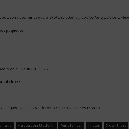
eos, son clases en las que el
profesor adapta y corrige los ejercicios en ti
rupos pequeños
a
.co o en el +57 305 3035925
saludables!
tes Envigado y Pilates Velódromo o Pilates Laureles-Estadio.
iliaria
Fisioterapia Medellin
Mindfulness
Pilates
Slowfitness