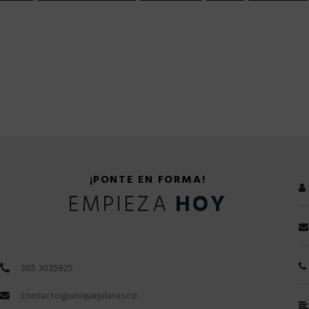
¡PONTE EN FORMA!
EMPIEZA
HOY
305 3035925
contacto@uniquepilates.co