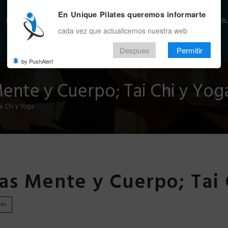
En Unique Pilates queremos informarte
INICIO
BENEFICIOS
LA EMPRESA
SEDES
EVENTO
ALIADOS
APP
B
cada vez que actualicemos nuestra web
Despues
Permitir
by PushAlert
ente y Cuerpo; Tai Chi y Yog
i Chi y Yoga
as Mente y Cuerpo; Tai 
kes