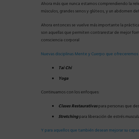
Ahora más que nunca estamos comprendiendo la relevan
músculos, grandes senos y glúteos, y un abdomen defi
Ahora entonces se vuelve más importante la práctica d
son aquellas que permiten contrarestar de mejor form
consciencia corporal
Nuevas disciplinas Mente y Cuerpo que ofreceremos 
Tai Chi
Yoga
Continuamos con los enfoques:
Clases Restaurativas
para personas que dese
Stretching
para liberación de estrés muscul
Y para aquellos que también desean mejorar su capa