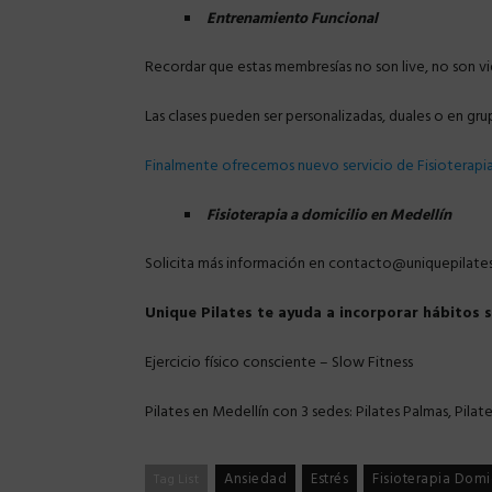
Entrenamiento Funcional
Recordar que estas membresías no son live, no son vid
Las clases pueden ser personalizadas, duales o en g
Finalmente ofrecemos nuevo servicio de Fisioterapi
Fisioterapia a domicilio en Medellín
Solicita más información en contacto@uniquepilates
Unique Pilates te ayuda a incorporar hábitos 
Ejercicio físico consciente – Slow Fitness
Pilates en Medellín con 3 sedes: Pilates Palmas, Pila
Ansiedad
Estrés
Fisioterapia Domic
Tag List