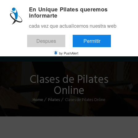
En Unique Pilates queremos
informarte
cada vez que actualicemos nuestra web
Despues
Permitir
Menu
by PushAlert
Clases de Pilates
Online
Home
Pilates
Clases de Pilates Online