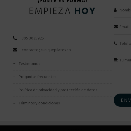
¡PONTE EN FORMA!
EMPIEZA
HOY
305 3035925
contacto@uniquepilates.co
testimonios
preguntas frecuentes
política de privacidad y protección de datos
términos y condiciones
iquepilates.co - Derechos Reservados © 2026. Todos los derechos reservad