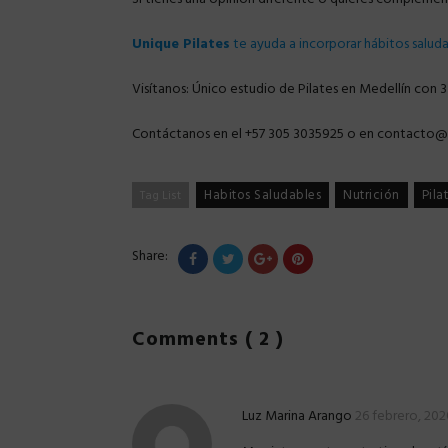
Unique Pilates
te ayuda a incorporar hábitos salud
Visítanos: Único estudio de Pilates en Medellín con 3
Contáctanos en el +57 305 3035925 o en contacto@u
Habitos Saludables
Nutrición
Pila
Tag List
Share:
Comments ( 2 )
Luz Marina Arango
26 febrero, 202