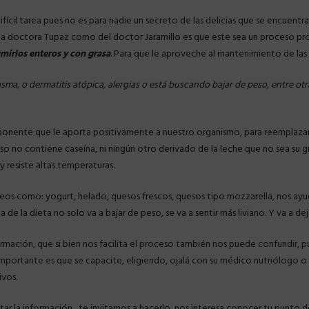
ícil tarea pues no es para nadie un secreto de las delicias que se encuentran 
la doctora Tupaz como del doctor Jaramillo es que este sea un proceso pr
mirlos enteros y con grasa
. Para que le aproveche al mantenimiento de la
sma, o dermatitis atópica, alergias o está buscando bajar de peso, entre ot
mponente que le aporta positivamente a nuestro organismo, para reemplazar 
eso no contiene caseína, ni ningún otro derivado de la leche que no sea su
 y resiste altas temperaturas.
cteos como: yogurt, helado, quesos frescos, quesos tipo mozzarella, nos ay
na de la dieta no solo va a bajar de peso, se va a sentir más liviano. Y va a de
mación, que si bien nos facilita el proceso también nos puede confundir, 
mportante es que se capacite, eligiendo, ojalá con su médico nutriólogo o nu
ivos.
r la información , te invitamos a hacerlo, nos interesa conocer tu punto de