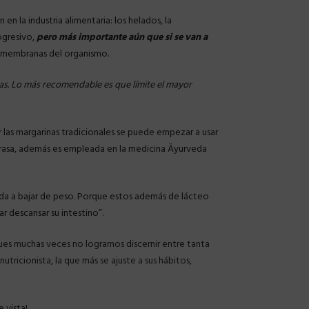
en la industria alimentaria: los helados, la
ogresivo,
pero más importante aún que si se van a
s membranas del organismo.
ras. Lo más recomendable es que límite el mayor
las margarinas tradicionales se puede empezar a usar
 grasa, además es empleada en la medicina Āyurveda
uda a bajar de peso. Porque estos además de lácteo
jar descansar su intestino”.
pues muchas veces no logramos discernir entre tanta
tricionista, la que más se ajuste a sus hábitos,
 vista!