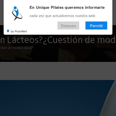
En Unique Pilates queremos informarte
INICIO
BENEFICIOS
LA EMPRESA
SEDES
EVENTO
ALIADOS
APP
B
cada vez que actualicemos nuestra web
Despues
Permitir
by PushAlert
 en Lácteos?¿Cuestión de mod
estión de moda o salud?