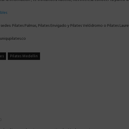
ables
 sedes: Pilates Palmas, Pilates Envigado y Pilates Velódromo o Pilates Laure
niqupilates.co
tes
Pilates Medellin
0