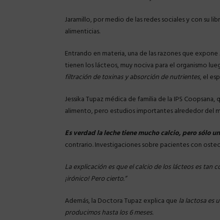
Jaramillo, por medio de las redes sociales y con su lib
alimenticias.
Entrando en materia, una de las razones que expone J
tienen los lácteos, muy nociva para el organismo lue
filtración de toxinas y absorción de nutrientes
, el es
Jessika Tupaz médica de familia de la IPS Coopsana, 
alimento, pero estudios importantes alrededor del 
Es verdad la leche tiene mucho calcio, pero sólo 
contrario. Investigaciones sobre pacientes con osteo
La explicación es que el calcio de los lácteos es tan 
¡irónico! Pero cierto.”
Además, la Doctora Tupaz explica que
la lactosa es 
producimos hasta los 6 meses.