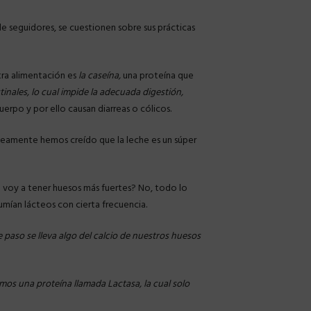
seguidores, se cuestionen sobre sus prácticas
tra alimentación es
la caseína,
una proteína que
inales, lo cual impide la adecuada digestión,
uerpo y por ello causan diarreas o cólicos.
óneamente hemos creído que la leche es un súper
 voy a tener huesos más fuertes? No, todo lo
mían lácteos con cierta frecuencia.
e paso se lleva algo del calcio de nuestros huesos
mos una proteína llamada Lactasa, la cual solo