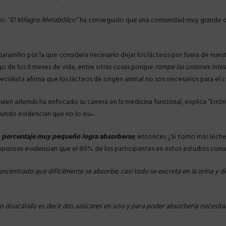
ro:
“El Milagro Metabólico”
ha conseguido que una comunidad muy grande de 
aramillo por la que considera necesario dejar los lácteos por fuera de nues
go de los 6 meses de vida, entre otras cosas porque
rompe las uniones intest
pecialista afirma que los lácteos de origen animal no son necesarios para el c
quien además ha enfocado su carrera en la medicina funcional, explica “Err
mundo evidencian que no lo es».
un porcentaje muy pequeño logra absorberse
, entonces ¿Si tomo más leche
porosis evidencian que el 80% de los participantes en estos estudios consu
concentrado que difícilmente se absorbe, casi todo se excreta en la orina y d
un disacárido es decir dos azúcares en uno y para poder absorberla necesita