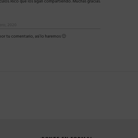
culos. Rico que los sigan compartiendo. Muchas gracias.
ero, 2020
por tu comentario, así lo haremos 🙂