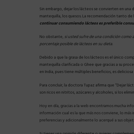
Sin embargo, dejar los lácteos se convierten en una dif
mantequilla, los quesos. La recomendación tanto de 
continuar consumiendo lácteos es preferible consu
No obstante,
si usted sufre de una condición como a
porcentaje posible de lácteos en su dieta
.
Debido a que la grasa de los lácteos es el único co
mantequilla clarificada o Ghee que gracias a su proc
en India, pues tiene múltiples beneficios, es deliciosa
Para concluir, la doctora Tupaz afirma que “Dejar lá
son ricos en nitritos, azúcares y alcoholes, si los elimi
Hoy en día, gracias a la web encontramos mucha infor
información cual es la que más nos conviene, lo más i
preferencias y adicionalmente lo acerqué a sus objet
Si tienes una opinión diferente o quieres complementa