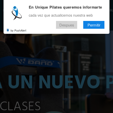
En Unique Pilates queremos informarte
INICIO
BENEFICIOS
LA EMPRESA
SEDES
EVENTO
ALIADOS
APP
B
cada vez que actualicemos nuestra web
Despues
Permitir
by PushAlert