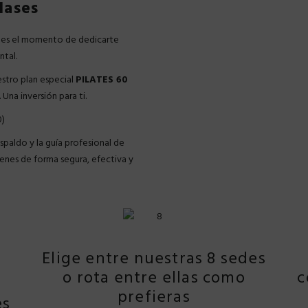
lases
 es el momento de dedicarte
ntal.
estro plan especial
PILATES 60
. Una inversión para ti.
0)
paldo y la guía profesional de
renes de forma segura, efectiva y
Elige entre nuestras 8 sedes
o rota entre ellas como
c
prefieras
es