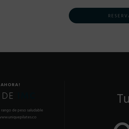
RESERV
 AHORA!
 DE
IMC
Tu
el rango de peso saludable
. www.uniquepilates.co