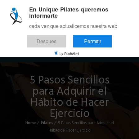
En Unique Pilates queremos
informarte
cada vez que actualicemos nuestra web
Despues
Permitir
Menu
by PushAlert
5 Pasos Sencillos
para Adquirir el
Hábito de Hacer
Ejercicio
Home
Pilates
5 Pasos Sencillos para Adquirir el
Hábito de Hacer Ejercicio