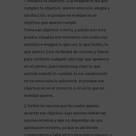
1. Visualiza tu objetivo: Si al imaginar el día que
cumples tu objetivo, sientes emoción, alegría y
satisfacción, es porque en realidad es un
objetivo que quieres cumplir.
Toma ese objetivo o meta, y pásalo por esta
prueba: Visualiza ese momento con todos tus
sentidos e imagina lo que ves, lo que hueles, lo
que sientes. Esto te llenará de razones y fuerza
para combatir cualquier sabotaje que aparezca
en el camino, pues tienes muy claro lo que
sentirás cuando lo cumplas. Si esa visualización
no te emociona lo suficiente, es porque ese
objetivo no es el correcto o no es lo que en
realidad quieres.
2. Definir las razones por las cuales quieres
alcanzar ese objetivo. Esas razones deben ser
razones internas y que no dependan de una
aprobación externa, ya que es ahí donde
comenzamos a fallar en los propósitos nuevos, y