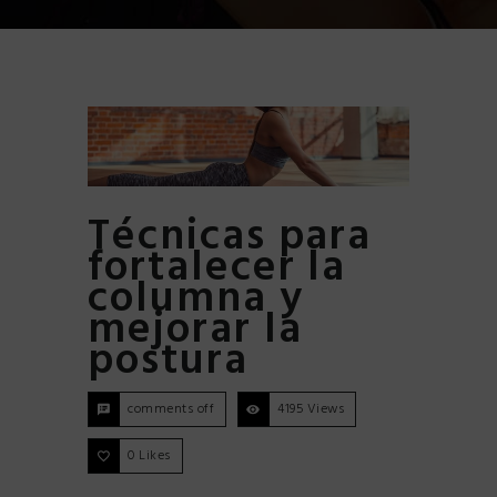
Técnicas para
fortalecer la
columna y
mejorar la
postura
comments off
4195 Views
0
Likes