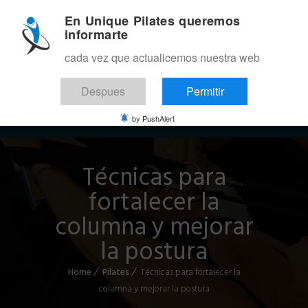
En Unique Pilates queremos
informarte
cada vez que actualicemos nuestra web
Despues
Permitir
Menu
by PushAlert
Técnicas para
fortalecer la
columna y mejorar
la postura
Home
Pilates
Técnicas para fortalecer la
columna y mejorar la postura