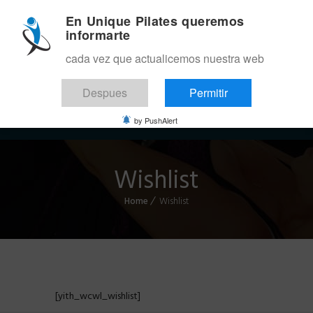
En Unique Pilates queremos
informarte
cada vez que actualicemos nuestra web
Despues
Permitir
Menu
by PushAlert
Wishlist
Home
Wishlist
[yith_wcwl_wishlist]