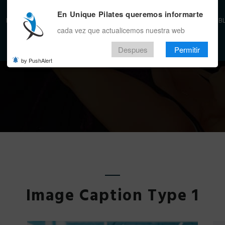
En Unique Pilates queremos informarte
INICIO
BENEFICIOS
LA EMPRESA
SEDES
EVENTO
ALIADOS
APP
B
cada vez que actualicemos nuestra web
Despues
Permitir
by PushAlert
Image Caption Type 1