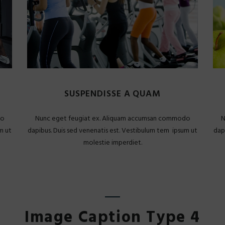
SUSPENDISSE A QUAM
do
Nunc eget feugiat ex. Aliquam accumsan commodo
N
m ut
dapibus. Duis sed venenatis est. Vestibulum tem ipsum ut
dap
molestie imperdiet.
Image Caption Type 4