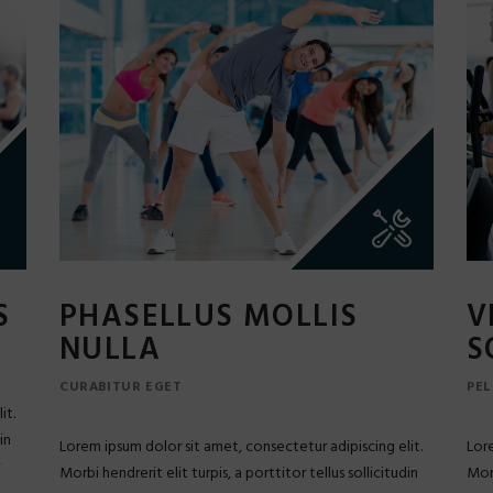
S
PHASELLUS MOLLIS
V
NULLA
S
CURABITUR EGET
PEL
it.
in
Lorem ipsum dolor sit amet, consectetur adipiscing elit.
Lore
Morbi hendrerit elit turpis, a porttitor tellus sollicitudin
Morb