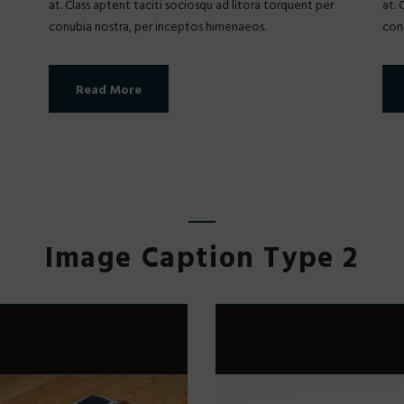
at. Class aptent taciti sociosqu ad litora torquent per
at. 
conubia nostra, per inceptos himenaeos.
con
Read More
Image Caption Type 2
GRAVIDA SED LIGULA
DONEC SODALES RISU