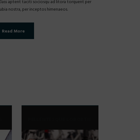
Class aptent taciti sociosqu ad litora torquent per
ubia nostra, per inceptos himenaeos.
Read More
S
PELLENTESQUE LOBORTIS