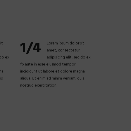
1/4
it
Lorem ipsum dolor sit
amet, consectetur
 do ex
adipisicing elit, sed do ex
fb aute in esse eiusmod tempor
na
incididunt ut labore et dolore magna
is
aliqua. Ut enim ad minim veniam, quis
nostrud exercitation.