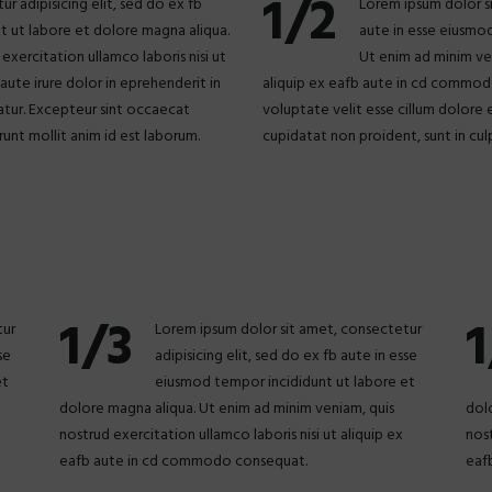
1/2
r adipisicing elit, sed do ex fb
Lorem ipsum dolor si
t ut labore et dolore magna aliqua.
aute in esse eiusmo
exercitation ullamco laboris nisi ut
Ut enim ad minim ven
ute irure dolor in eprehenderit in
aliquip ex eafb aute in cd commodo
iatur. Excepteur sint occaecat
voluptate velit esse cillum dolore 
runt mollit anim id est laborum.
cupidatat non proident, sunt in culp
1/3
1
tur
Lorem ipsum dolor sit amet, consectetur
se
adipisicing elit, sed do ex fb aute in esse
et
eiusmod tempor incididunt ut labore et
dolore magna aliqua. Ut enim ad minim veniam, quis
dol
nostrud exercitation ullamco laboris nisi ut aliquip ex
nost
eafb aute in cd commodo consequat.
eaf