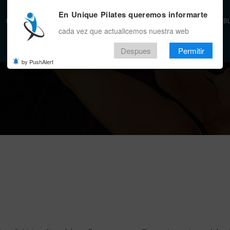
En Unique Pilates queremos informarte
INICIO
BENEFICIOS
LA EMPRESA
SEDES
EVENTO
ALIADOS
APP
B
cada vez que actualicemos nuestra web
Despues
Permitir
by PushAlert