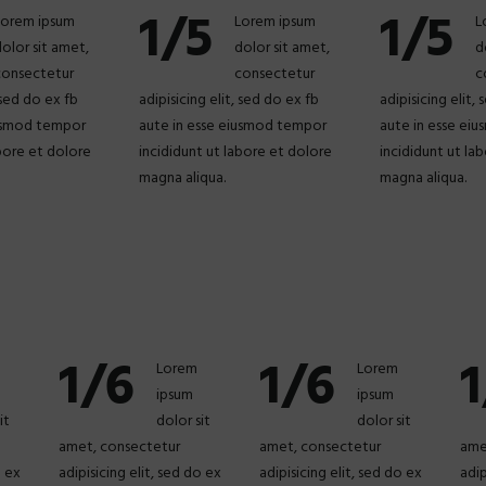
1/5
1/5
Lorem ipsum
Lorem ipsum
L
olor sit amet,
dolor sit amet,
d
consectetur
consectetur
c
, sed do ex fb
adipisicing elit, sed do ex fb
adipisicing elit,
iusmod tempor
aute in esse eiusmod tempor
aute in esse ei
abore et dolore
incididunt ut labore et dolore
incididunt ut la
magna aliqua.
magna aliqua.
1/6
1/6
1
Lorem
Lorem
ipsum
ipsum
it
dolor sit
dolor sit
amet, consectetur
amet, consectetur
ame
o ex
adipisicing elit, sed do ex
adipisicing elit, sed do ex
adip