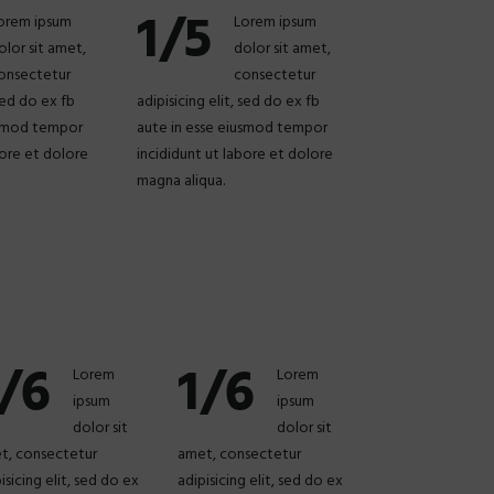
1/5
orem ipsum
Lorem ipsum
olor sit amet,
dolor sit amet,
onsectetur
consectetur
 sed do ex fb
adipisicing elit, sed do ex fb
usmod tempor
aute in esse eiusmod tempor
bore et dolore
incididunt ut labore et dolore
magna aliqua.
/6
1/6
Lorem
Lorem
ipsum
ipsum
dolor sit
dolor sit
t, consectetur
amet, consectetur
isicing elit, sed do ex
adipisicing elit, sed do ex