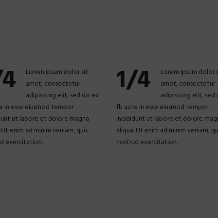
/4
1/4
Lorem ipsum dolor sit
Lorem ipsum dolor s
amet, consectetur
amet, consectetur
adipisicing elit, sed do ex
adipisicing elit, sed
e in esse eiusmod tempor
fb aute in esse eiusmod tempor
dunt ut labore et dolore magna
incididunt ut labore et dolore mag
. Ut enim ad minim veniam, quis
aliqua. Ut enim ad minim veniam, qu
d exercitation.
nostrud exercitation.