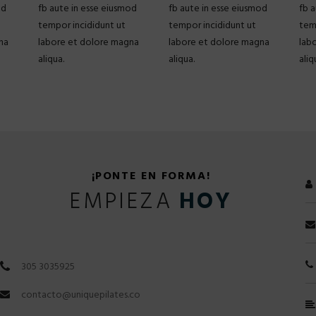
od
fb aute in esse eiusmod
fb aute in esse eiusmod
fb 
tempor incididunt ut
tempor incididunt ut
tem
na
labore et dolore magna
labore et dolore magna
lab
aliqua.
aliqua.
aliq
¡PONTE EN FORMA!
EMPIEZA
HOY
305 3035925
contacto@uniquepilates.co