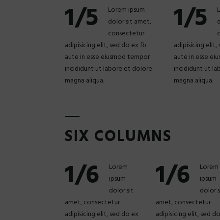
1/5
1/5
Lorem ipsum
dolor sit amet,
d
consectetur
adipisicing elit, sed do ex fb
adipisicing elit
aute in esse eiusmod tempor
aute in esse e
incididunt ut labore et dolore
incididunt ut l
magna aliqua.
magna aliqua.
SIX COLUMNS
1/6
1/6
Lorem
Lorem
ipsum
ipsum
dolor sit
dolor s
amet, consectetur
amet, consectetur
adipisicing elit, sed do ex
adipisicing elit, sed d