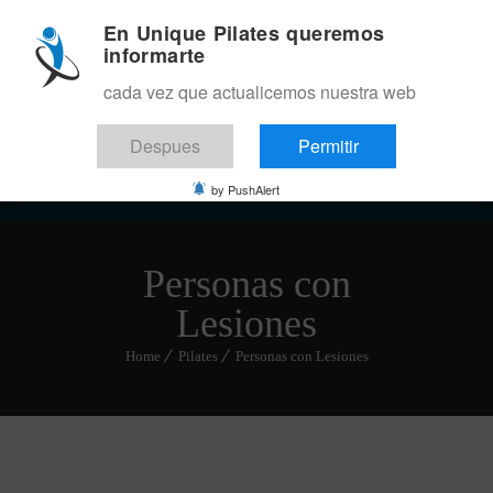
En Unique Pilates queremos
informarte
cada vez que actualicemos nuestra web
Despues
Permitir
Menu
by PushAlert
Personas con
Lesiones
Home
Pilates
Personas con Lesiones